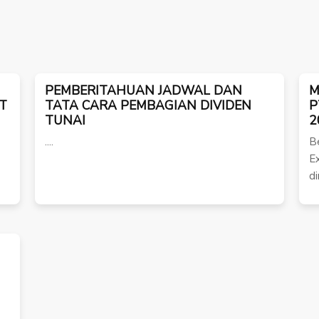
PEMBERITAHUAN JADWAL DAN
M
PT
TATA CARA PEMBAGIAN DIVIDEN
P
TUNAI
2
....
B
E
d