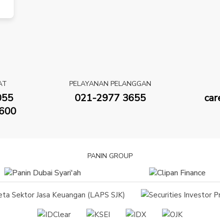
AT
PELAYANAN PELANGGAN
055
021-2977 3655
car
600
PANIN GROUP