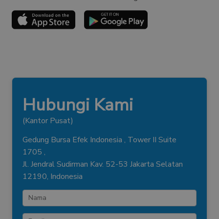
Hubungi Kami
(Kantor Pusat)
Gedung Bursa Efek Indonesia , Tower II Suite
1705 ,
Jl. Jendral Sudirman Kav. 52-53 Jakarta Selatan
12190, Indonesia